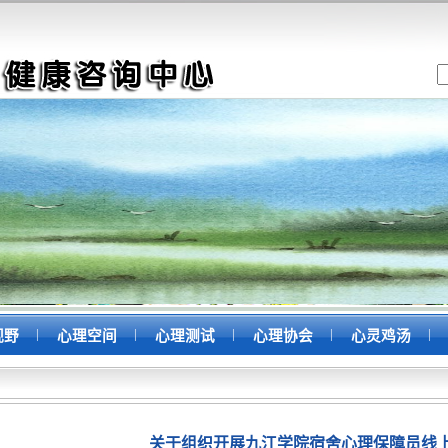
|
|
|
|
|
视野
心理空间
心理测试
心理协会
心灵鸡汤
关于组织开展九江学院宿舍心理保障员线