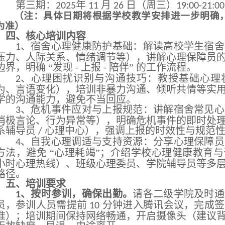
第三期：
年
月
日（周三）
2025
11
26
19:00-21:00
（注：具体日期将根据学校教学安排进一步明确
为准）
四、
核心
培训内容
、宿舍心理健康防护基础：解读高校学生宿舍
1
压力、人际关系、情绪调节等），讲解心理保障员
边界，明确 “发现
上报
陪伴” 的工作流程。
-
-
、心理困扰识别与沟通技巧：教授基础心理
2
为、言语变化），培训非暴力沟通、倾听共情等实
学的沟通能力，避免不当回应。
、危机事件应对与上报规范：讲解宿舍常见心
3
消极言论、行为异常等），明确危机事件的即时处
系辅导员
心理中心），强调上报的时效性与规范
/
、自我心理调适与支持资源：分享心理保障员
4
方法，避免 “心理耗竭”；介绍学校心理健康教育
小时心理热线）、班级心理委员、学院辅导员等多
路径。
五、培训要求
、按时参训，确保出勤。
请各二级学院及时通
1
员，参训人员需提前
分钟进入腾讯会议，完成签
10
准）；培训期间保持网络畅通，开启摄像头（建议