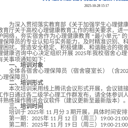
2025-10-28 15:17
为深入贯彻落实教育部《关于加强学生心理健
教育厅关于高校心理健康教育工作的相关要求，进
护网络，夯实宿舍作为心理健康教育
“最小单元”
理保障员的专业认知与实务能力，及时精准识别、
理困扰，营造安全稳定、积极健康、和谐融洽的宿
理健康咨询中心决定组织开展
年我校宿舍心理
2025
有关事项通知如下：
一、培训对象
全体
各
宿舍心理保障员
（
宿舍寝室长
）
（
含
20
心理保障员）
二、培训形式
本次培训采用线上腾讯会议形式开展，会议链
工作日通过各
二级
学
心理
工作群发布，请全体参训
并熟练操作腾讯会议软件（建议更新至最新版本）
三、培训时间
培训于
年
月分
期开展，具体时间安排
2025
11
3
第一期：
年
月
日（周三）
2025
11
12
19:00-21:00
第二期：
年
月
日（周三）
2025
11
19
19:00-21:00