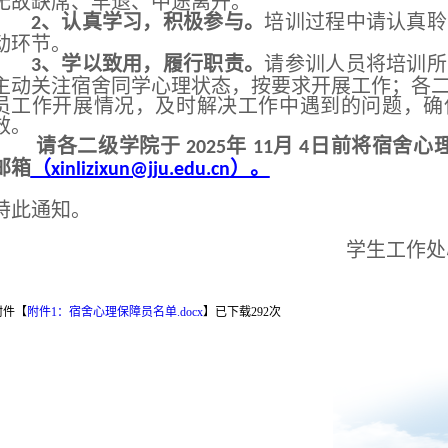
无故缺席、早退、中途离开。
、认真学习，积极参与。
培训过程中请认真聆
2
动环节。
、学以致用，履行职责。
请参训人员将培训所
3
主动关注宿舍同学心理状态，按要求开展工作；各
员工作开展情况，及时解决工作中遇到的问题，确
效。
请各二级学院于
年
月
日前将宿舍心
2025
11
4
邮箱
（
）。
xinlizixun@jju.edu.cn
特此通知。
学生工作处
附件【
附件1：宿舍心理保障员名单.docx
】
已下载
292
次